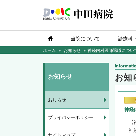
home
当院について
診療科
ホーム
お知らせ
神経内科医師退職につい
Informati
お知
お知らせ
おしらせ
神経
プライバシーポリシー
【
神
サイトマップ