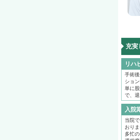
充実
リハ
手術後
ション
単に股
で、退
入院
当院で
おりま
多忙の