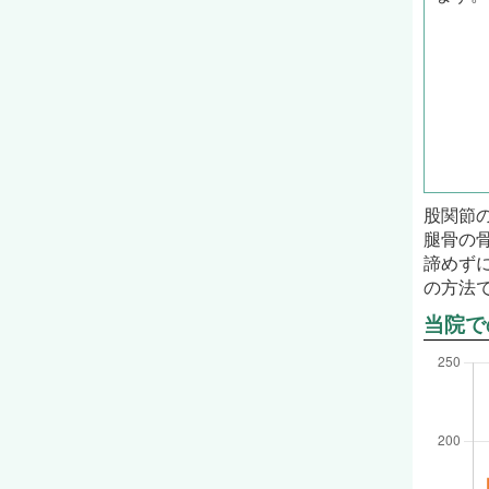
股関節
腿骨の
諦めず
の方法
当院で