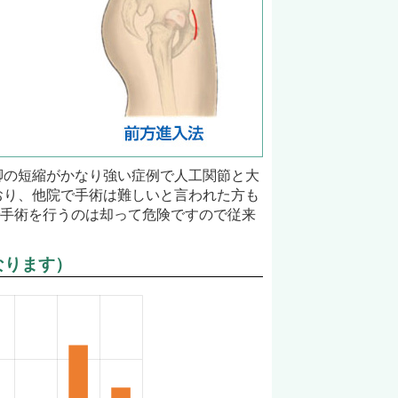
脚の短縮がかなり強い症例で人工関節と大
おり、他院で手術は難しいと言われた方も
で手術を行うのは却って危険ですので従来
なります）