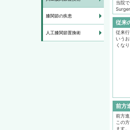
当院で
Surg
膝関節の疾患
従来
従来行
人工膝関節置換術
いうお
くなり
前方
前方進
この方
ます。