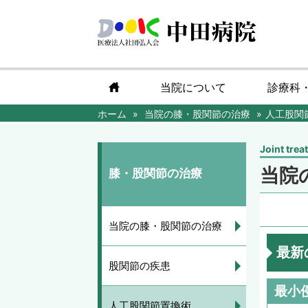
home
当院について
診療科
ホーム
当院の膝・股関節の治療
人工股関
Joint trea
当院
膝・股関節の治療
当院の膝・股関節の治療
最新
股関節の疾患
最小
人工股関節置換術