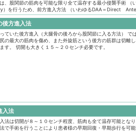
は、股関節の筋肉を可能な限り全て温存する最小侵襲手術 （いわゆるMI
ery）を行うため、前方進入方法 （いわゆるDAA＝Direct Ante
の後方進入法
っていた後方進入（大腿骨の後ろから股関節に入る方法） で
尻の最大の筋肉を傷め、また外旋筋という後方の筋群は切離し
ます。 切開も大きく１５～２０センチ必要です。
進入法
入法は切開が８～１０センチ程度、筋肉も全て温存可能となり
法で手術を行うことにより患者様の早期回復・早期歩行を可能