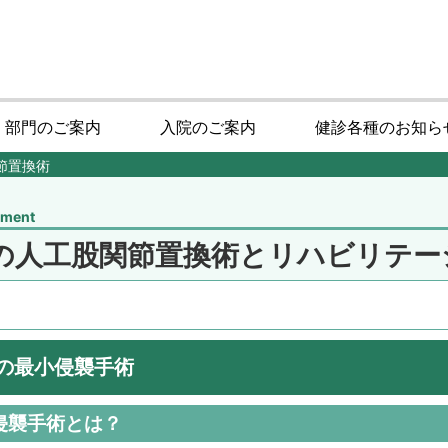
・部門のご案内
入院のご案内
健診各種のお知ら
節置換術
tment
の人工股関節置換術とリハビリテー
の最小侵襲手術
侵襲手術とは？