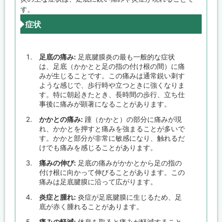
す。
症状
足底の痛み:
足底腱膜炎の最も一般的な症状
は、足底（かかとと足の指の付け根の間）に痛
みが生じることです。この痛みは通常鋭い刺す
ような感じで、歩行時や立つときに強くなりま
す。特に朝起きたとき、長時間の歩行、立ち仕
事後に痛みが顕著になることがあります。
かかとの痛み:
踵（かかと）の部分に痛みが現
れ、かかとを押すと痛みを強まることが多いで
す。かかと部分が非常に敏感になり、触れるだ
けでも痛みを感じることがあります。
痛みの伸び:
足底の痛みがかかとから足の指の
付け根に向かって伸びることがあります。この
痛みは足底腱膜に沿って広がります。
炎症と腫れ:
炎症が足底腱膜に生じるため、足
底が赤く腫れることがあります。
痛みの軽減:
休息を取ると痛みが軽減すること